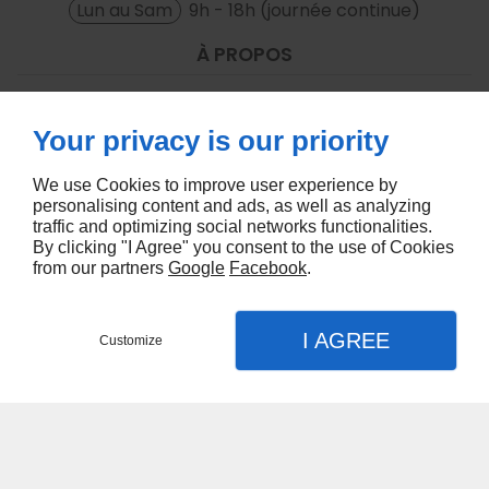
Lun au Sam
9h - 18h (journée continue)
À PROPOS
Accueil
Your privacy is our priority
Nous contacter
Mentions légales
We use Cookies to improve user experience by
Plan du site
personalising content and ads, as well as analyzing
traffic and optimizing social networks functionalities.
SUIVEZ-NOUS
By clicking "I Agree" you consent to the use of Cookies
from our partners
Google
Facebook
.
I AGREE
Customize
Contact
Menu
Appel
Plan
Conception de site web
Accueil
Nos prestations