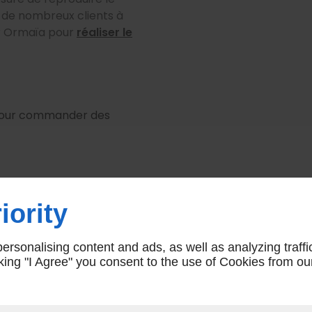
, de nombreux clients à
ur Ormaïa pour
réaliser le
 pour commander des
iority
RES D'OUVERTURE
À PROPOS
rsonalising content and ads, as well as analyzing traffi
icking "I Agree" you consent to the use of Cookies from ou
n au Sam
9h - 18h (journée continue)
Accueil
Nous contac