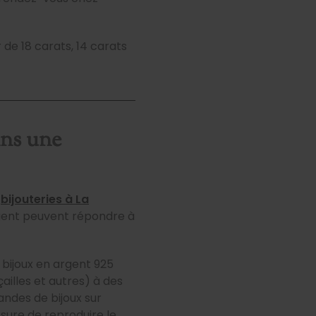
 de 18 carats, 14 carats
ans une
s
bijouteries à La
argent peuvent répondre à
 bijoux en argent 925
çailles et autres) à des
andes de bijoux sur
esure de reproduire le