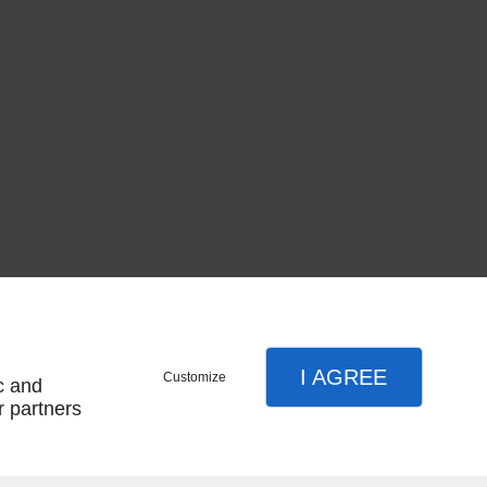
SUIVEZ-NOUS
I AGREE
Customize
c and
r partners
Mentions légales
Plan du site
ter