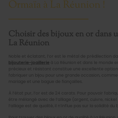
Ormaïa à La Réunion !
Choisir des bijoux en or dans u
La Réunion
Noble et éclatant, l’or est le métal de prédilection da
bijouterie-joaillerie
à La Réunion et dans le monde en
précieux et résistant constitue une excellente option 
fabriquer un bijou pour une grande occasion, comme 
mariage et une bague de fiançailles.
À l’état pur, l’or est de 24 carats. Pour pouvoir fabrique
être mélangé avec de l’alliage (argent, cuivre, nicke
l’alliage est de qualité, il n’influe pas sur la solidité du b
Pour trouver des bijoux en or de qualité à La Réunion