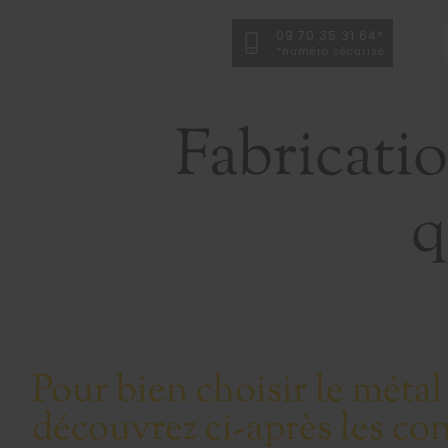
09 70 35 31 64*
*numéro sécurisé
Fabricati
q
Pour bien choisir le métal
découvrez ci-après les con