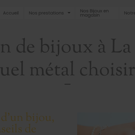
Nos Bijoux en
Accueil
Nos prestations
Notre
magasin
on de bijoux à La
uel métal choisir
 d’un bijou,
seils de